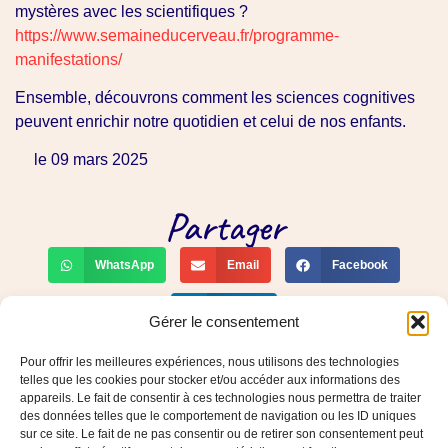
mystères avec les scientifiques ?
https://www.semaineducerveau.fr/programme-
manifestations/
Ensemble, découvrons comment les sciences cognitives
peuvent enrichir notre quotidien et celui de nos enfants.
le 09 mars 2025
Partager
WhatsApp
Email
Facebook
LinkedIn
Gérer le consentement
PREVIOUS
SUIVANT
La Diversité des fonctionnements de pensée, un levier pour s’ouvrir à la tolérance !
Les neurones, ces architectes de notre pensée
Pour offrir les meilleures expériences, nous utilisons des technologies
telles que les cookies pour stocker et/ou accéder aux informations des
06.16.77.52.31
appareils. Le fait de consentir à ces technologies nous permettra de traiter
des données telles que le comportement de navigation ou les ID uniques
severineloeper@gmail.com
sur ce site. Le fait de ne pas consentir ou de retirer son consentement peut