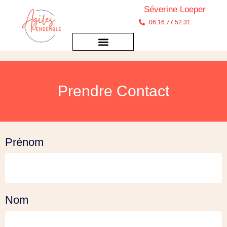
Séverine Loeper
06.16.77.52.31
Prendre Contact
Prénom
Nom