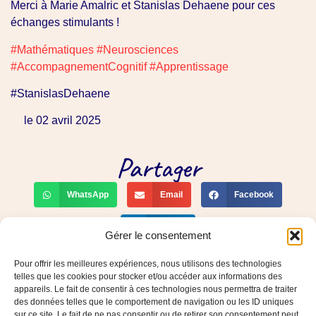
Merci à Marie Amalric et Stanislas Dehaene pour ces
échanges stimulants !
#
Mathématiques
#
Neurosciences
#
AccompagnementCognitif
#
Apprentissage
#StanislasDehaene
le 02 avril 2025
Partager
WhatsApp
Email
Facebook
LinkedIn
Gérer le consentement
PREVIOUS
SUIVANT
La neuroplasticité : le superpouvoir caché de votre cerveau
Révisions pour les examens, parents adoptez une posture soutenante
Pour offrir les meilleures expériences, nous utilisons des technologies
telles que les cookies pour stocker et/ou accéder aux informations des
06.16.77.52.31
appareils. Le fait de consentir à ces technologies nous permettra de traiter
des données telles que le comportement de navigation ou les ID uniques
severineloeper@gmail.com
sur ce site. Le fait de ne pas consentir ou de retirer son consentement peut