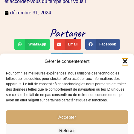
et accordez-vous du temps pour vous !
décembre 31, 2024
Partager
WhatsApp
Email
Facebook
LinkedIn
Gérer le consentement
PREVIOUS
SUIVANT
Faites de votre bilan 2024 un moment convivial
ParcourSup J-3 avant la confirmation des voeux
Pour offrir les meilleures expériences, nous utilisons des technologies
telles que les cookies pour stocker et/ou accéder aux informations des
06.16.77.52.31
appareils. Le fait de consentir à ces technologies nous permettra de traiter
des données telles que le comportement de navigation ou les ID uniques
severineloeper@gmail.com
sur ce site. Le fait de ne pas consentir ou de retirer son consentement peut
avoir un effet négatif sur certaines caractéristiques et fonctions.
75020 Paris (Métro Gambetta)
Accepter
Refuser
Mentions Légales
Politique de confidentialité
Politique de cookies
CGV